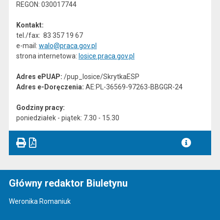
REGON: 030017744
Kontakt:
tel./fax: 83 357 19 67
e-mail:
walo@praca.gov.pl
strona internetowa:
losice.praca.gov.pl
Adres ePUAP:
/pup_losice/SkrytkaESP
Adres e-Doręczenia:
AE:PL-36569-97263-BBGGR-24
Godziny pracy:
poniedziałek - piątek: 7.30 - 15.30
Główny redaktor Biuletynu
Weronika Romaniuk