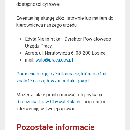
dostępności cyfrowej.
Ewentualną skargę złóż listownie lub mailem do
kierownictwa naszego urzędu:
Edyta Nielipińska - Dyrektor Powiatowego
Urzędu Pracy
,
Adres:
ul. Narutowicza 6, 08-200 Łosice
,
mejl:
walo@praca.gov.pl
.
Pomocne mogą być informacje, które można
znaleźć na rządowym portalu gov.pl
.
Możesz także poinformować o tej sytuacji
Rzecznika Praw Obywatelskich
i poprosić o
interwencję w Twojej sprawie.
Pozostałe informacje