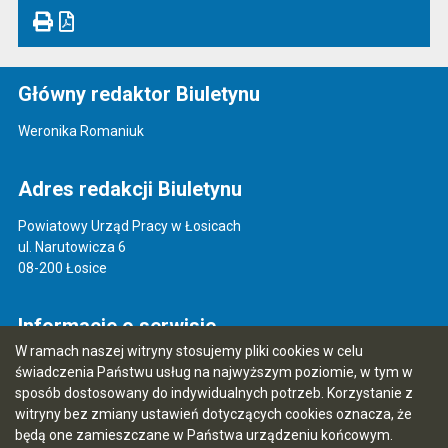
Główny redaktor Biuletynu
Weronika Romaniuk
Adres redakcji Biuletynu
Powiatowy Urząd Pracy w Łosicach
ul. Narutowicza 6
08-200 Łosice
Informacje o serwisie
W ramach naszej witryny stosujemy pliki cookies w celu
Mapa serwisu
świadczenia Państwu usług na najwyższym poziomie, w tym w
sposób dostosowany do indywidualnych potrzeb. Korzystanie z
Instrukcja obsługi
witryny bez zmiany ustawień dotyczących cookies oznacza, że
Statystyki oglądalności
będą one zamieszczane w Państwa urządzeniu końcowym.