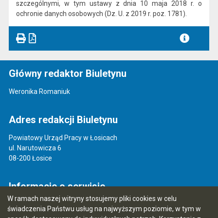
szczególnymi, w tym ustawy z dnia 10 maja 2018 r. o
ochronie danych osobowych (Dz. U. z 2019 r. poz. 1781).
Główny redaktor Biuletynu
Weronika Romaniuk
Adres redakcji Biuletynu
Powiatowy Urząd Pracy w Łosicach
ul. Narutowicza 6
08-200 Łosice
Informacje o serwisie
W ramach naszej witryny stosujemy pliki cookies w celu
Mapa serwisu
świadczenia Państwu usług na najwyższym poziomie, w tym w