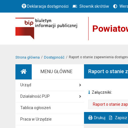
Deklaracja dostępności
Słownik skrótów
Wers
Powiato
Strona główna
Dostępność
Raport o stanie zapewnienia dostępno
Raport o stanie 
MENU GŁÓWNE
Strona główna
Urząd
Załączniki:
Działalność PUP
Raport o stanie zap
Tablica ogłoszeń
. Plik w formacie: pdf
. Rozmiar pliku: 80 kB
. Otwiera się w nowej karcie.
Drukuj
Zapisz
Praca w Urzędzie
. Ta sama treść dostępna jest na bieżącej stronie