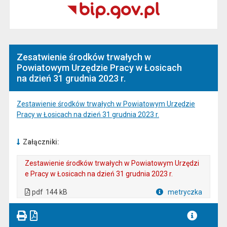
Zesatwienie środków trwałych w
Powiatowym Urzędzie Pracy w Łosicach
na dzień 31 grudnia 2023 r.
Zestawienie środków trwałych w Powiatowym Urzędzie
Pracy w Łosicach na dzień 31 grudnia 2023 r.
Załączniki:
Zestawienie środków trwałych w Powiatowym Urzędzi
e Pracy w Łosicach na dzień 31 grudnia 2023 r.
. Plik w formacie: pdf
. Rozmiar pliku: 144 kB
. Otwiera się w nowej karcie.
pdf
144 kB
metryczka
Plik w formacie