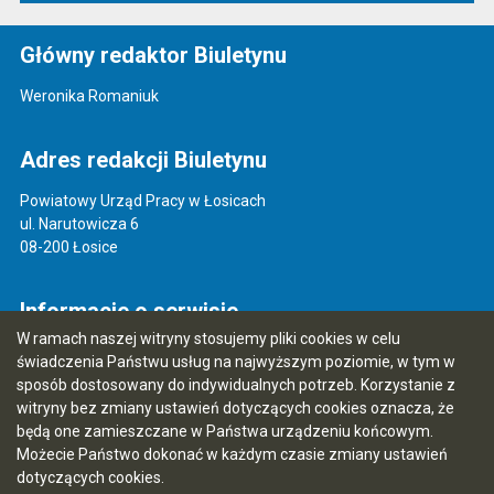
Główny redaktor Biuletynu
Weronika Romaniuk
Adres redakcji Biuletynu
Powiatowy Urząd Pracy w Łosicach
ul. Narutowicza 6
08-200 Łosice
Informacje o serwisie
W ramach naszej witryny stosujemy pliki cookies w celu
Mapa serwisu
świadczenia Państwu usług na najwyższym poziomie, w tym w
sposób dostosowany do indywidualnych potrzeb. Korzystanie z
Instrukcja obsługi
witryny bez zmiany ustawień dotyczących cookies oznacza, że
Statystyki oglądalności
będą one zamieszczane w Państwa urządzeniu końcowym.
Możecie Państwo dokonać w każdym czasie zmiany ustawień
Ostatnia aktualizacja BIP: 29.06.2026 14:24
dotyczących cookies.