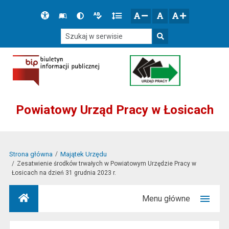
Przejdź do głównego menu
Przejdź do mapy serwisu
Przejdź do treści
Deklaracja
Słownik
Wersja
Wersja
Gęstość
zresetuj
zmniejsz czcionkę
zwiększ czcionkę
dostępności
skrótów
kontrastowa
tekstowa
tekstu
Szukaj w serwisie
Szukaj
Powiatowy Urząd Pracy w Łosicach
Strona główna
Majątek Urzędu
Zesatwienie środków trwałych w Powiatowym Urzędzie Pracy w
Łosicach na dzień 31 grudnia 2023 r.
Menu główne
Strona główna